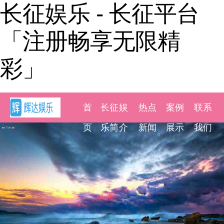
长征娱乐 - 长征平台
「注册畅享无限精
彩」
首
长征娱
热点
案例
联系
页
乐简介
新闻
展示
我们