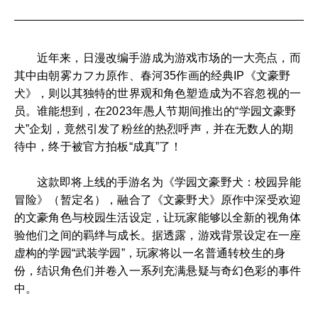
近年来，日漫改编手游成为游戏市场的一大亮点，而
其中由朝雾カフカ原作、春河35作画的经典IP《文豪野
犬》，则以其独特的世界观和角色塑造成为不容忽视的一
员。谁能想到，在2023年愚人节期间推出的“学园文豪野
犬”企划，竟然引发了粉丝的热烈呼声，并在无数人的期
待中，终于被官方拍板“成真”了！
这款即将上线的手游名为《学园文豪野犬：校园异能
冒险》（暂定名），融合了《文豪野犬》原作中深受欢迎
的文豪角色与校园生活设定，让玩家能够以全新的视角体
验他们之间的羁绊与成长。据透露，游戏背景设定在一座
虚构的学园“武装学园”，玩家将以一名普通转校生的身
份，结识角色们并卷入一系列充满悬疑与奇幻色彩的事件
中。