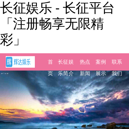
长征娱乐 - 长征平台
「注册畅享无限精
彩」
首
长征娱
热点
案例
联系
页
乐简介
新闻
展示
我们