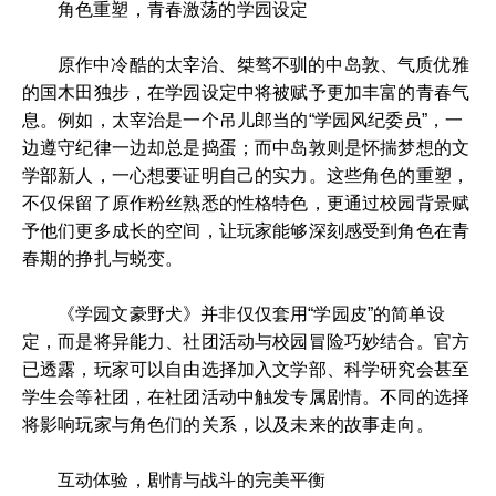
角色重塑，青春激荡的学园设定
原作中冷酷的太宰治、桀骜不驯的中岛敦、气质优雅
的国木田独步，在学园设定中将被赋予更加丰富的青春气
息。例如，太宰治是一个吊儿郎当的“学园风纪委员”，一
边遵守纪律一边却总是捣蛋；而中岛敦则是怀揣梦想的文
学部新人，一心想要证明自己的实力。这些角色的重塑，
不仅保留了原作粉丝熟悉的性格特色，更通过校园背景赋
予他们更多成长的空间，让玩家能够深刻感受到角色在青
春期的挣扎与蜕变。
《学园文豪野犬》并非仅仅套用“学园皮”的简单设
定，而是将异能力、社团活动与校园冒险巧妙结合。官方
已透露，玩家可以自由选择加入文学部、科学研究会甚至
学生会等社团，在社团活动中触发专属剧情。不同的选择
将影响玩家与角色们的关系，以及未来的故事走向。
互动体验，剧情与战斗的完美平衡