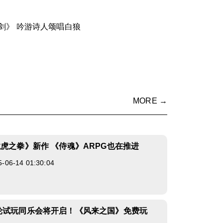
剑》 吟游诗人颂唱白狼
MORE →
龙虎之拳》新作 《侍魂》ARPG也在推进
6-14 01:30:04
轮试玩同乐会将开启！《风来之国》免费玩