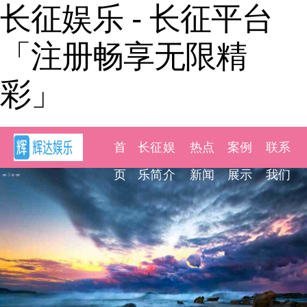
长征娱乐 - 长征平台
「注册畅享无限精
彩」
首
长征娱
热点
案例
联系
页
乐简介
新闻
展示
我们