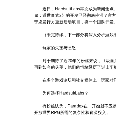
近日，HardsuitLabs再次成为
鬼：避世血族2》的开发已经彻底停滞？官
宁愿发行方重新启动项目，换一个团队开发
（未完待续，下一部分将深入分析游戏
玩家的失望与愤怒
对于期待了近20年的粉丝来说，《吸
再到如今的失望，他们的情绪经历了过山车般
在多个游戏论坛和社交媒体上，玩家对Para
为何选择HardsuitLabs？
有粉丝认为，Paradox在一开始就不应
开放世界RPG所需的复杂性和资源投入。