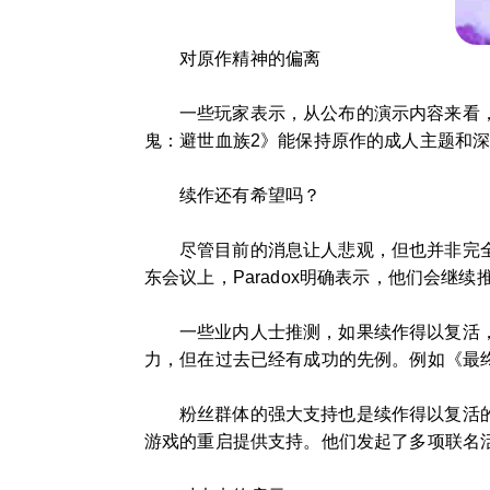
对原作精神的偏离
一些玩家表示，从公布的演示内容来看
鬼：避世血族2》能保持原作的成人主题和
续作还有希望吗？
尽管目前的消息让人悲观，但也并非完全
东会议上，Paradox明确表示，他们会继
一些业内人士推测，如果续作得以复活
力，但在过去已经有成功的先例。例如《最
粉丝群体的强大支持也是续作得以复活
游戏的重启提供支持。他们发起了多项联名活动