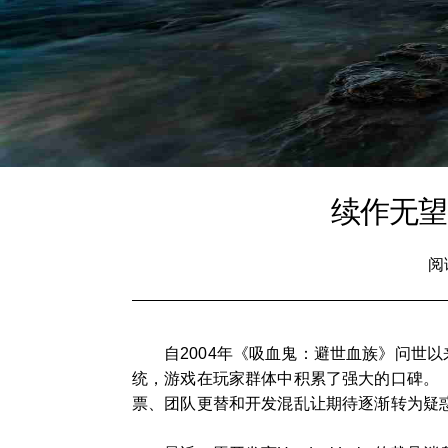
续作无望
阅
自2004年《吸血鬼：避世血族》问世
统，游戏在玩家群体中积累了强大的口碑。《
票、团队更替和开发混乱让期待逐渐转为疑