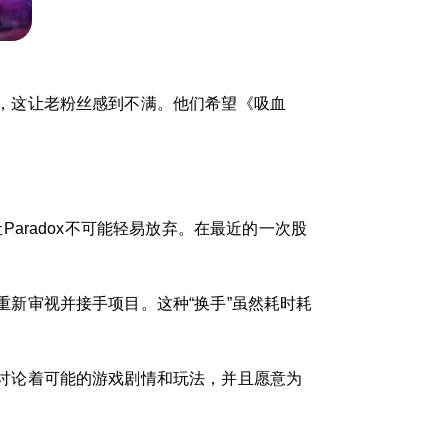
，这让老粉丝感到不满。他们希望《吸血
aradox不可能轻易放弃。在最近的一次股
新审视并接手项目。这种“换手”虽然耗时耗
讨论着可能的游戏剧情和玩法，并且愿意为