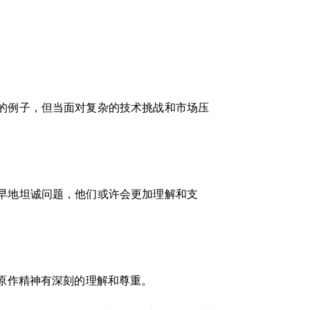
的例子，但当面对复杂的技术挑战和市场压
早地坦诚问题，他们或许会更加理解和支
原作精神有深刻的理解和尊重。