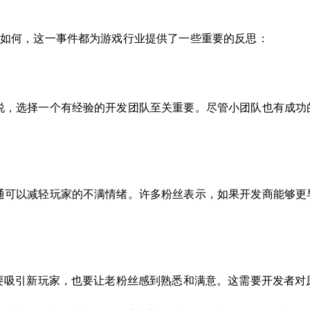
运如何，这一事件都为游戏行业提供了一些重要的反思：
说，选择一个有经验的开发团队至关重要。尽管小团队也有成功
通可以减轻玩家的不满情绪。许多粉丝表示，如果开发商能够更
既要吸引新玩家，也要让老粉丝感到熟悉和满意。这需要开发者对