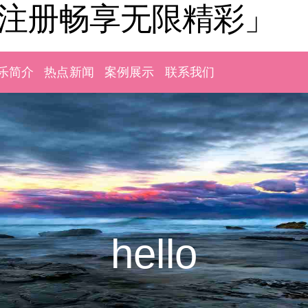
「注册畅享无限精彩」
乐简介
热点新闻
案例展示
联系我们
hello