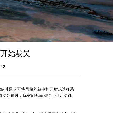
商开始裁员
:52
凭借其黑暗哥特风格的叙事和开放式选择系
年首次公布时，玩家们充满期待，但几次跳