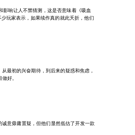
规模和影响让人不禁猜测，这是否意味着《吸血
不少玩家表示，如果续作真的就此夭折，他们
，从最初的兴奋期待，到后来的疑惑和焦虑，
目做好。
abs的诚意毋庸置疑，但他们显然低估了开发一款